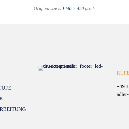
Original size is
1440 × 450
pixels
RUFE
+49 3
TUFE
adler
K
RBEITUNG