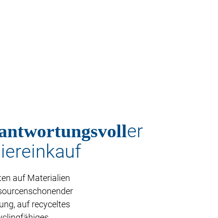
antwortungsvoll
er
iereinkauf
ten auf Materialien
sourcenschonender
ung, auf recyceltes
yclingfähiges