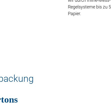
wir durch Inline-Mess
Regelsysteme bis zu 
Papier.
packung
tons