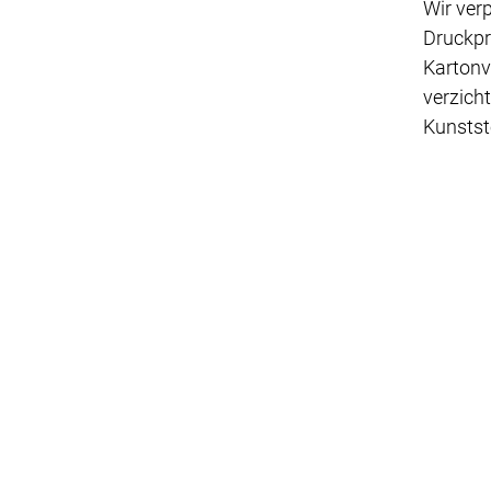
Wir ver
Druckpr
Karton
verzich
Kunstst