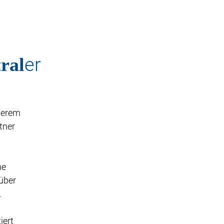
ral
er
serem
tner
s
ne
über
.
iert