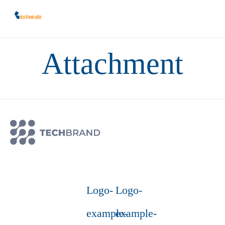
Sk
Attachment
to
co
Logo-
Logo-
example-
example-