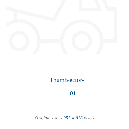
Thumb
vector-
01
Original size is
951 × 928
pixels